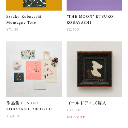
Etsuko Kobayashi
"THE MOON" ETSUKO
Montagne Tote
KOBAYASHI
¥7,150
¥2,500
作品集 ETSUKO
ゴールドアイズ婦人
KOBAYASHI 2001/2016
¥37,000
¥3,800
SOLD OUT